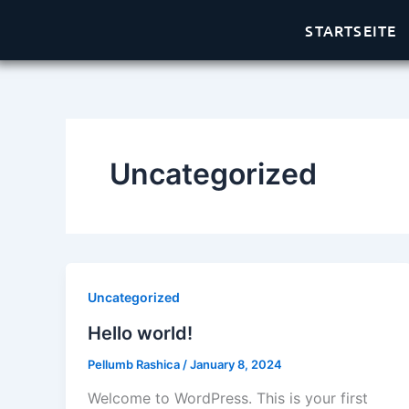
Skip
STARTSEITE
to
content
Uncategorized
Uncategorized
Hello world!
Pellumb Rashica
/
January 8, 2024
Welcome to WordPress. This is your first