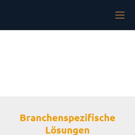
Skip
to
content
Lösungen
Branchenspezifische
Lösungen